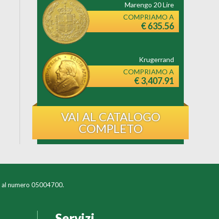
Marengo 20 Lire
COMPRIAMO A
€ 635.56
Krugerrand
COMPRIAMO A
€ 3,407.91
VAI AL CATALOGO
COMPLETO
lia al numero 05004700.
Servizi