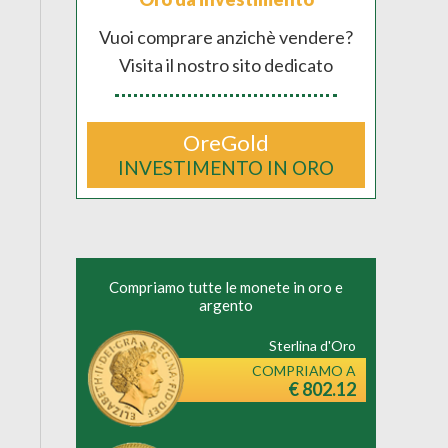
Vuoi comprare anzichè vendere?
Visita il nostro sito dedicato
OreGold
INVESTIMENTO IN ORO
Compriamo tutte le monete in oro e
argento
Sterlina d'Oro
COMPRIAMO A
€ 802.12