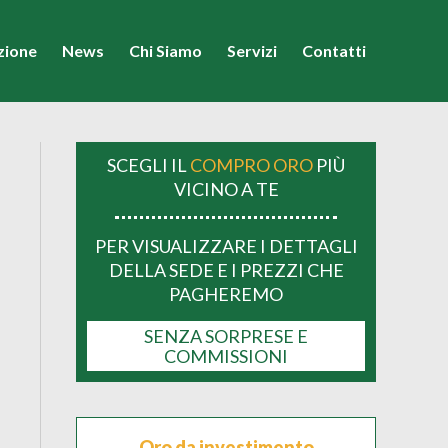
azione
News
Chi Siamo
Servizi
Contatti
SCEGLI IL
COMPRO ORO
PIÙ
VICINO A TE
PER VISUALIZZARE I DETTAGLI
DELLA SEDE E I PREZZI CHE
PAGHEREMO
SENZA SORPRESE E
COMMISSIONI
Oro da investimento